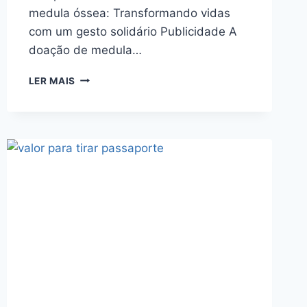
medula óssea: Transformando vidas
com um gesto solidário Publicidade A
doação de medula…
DOADOR
LER MAIS
DE
MEDULA
ÓSSEA:
TUDO
QUE
VOCÊ
PRECISA
SABER