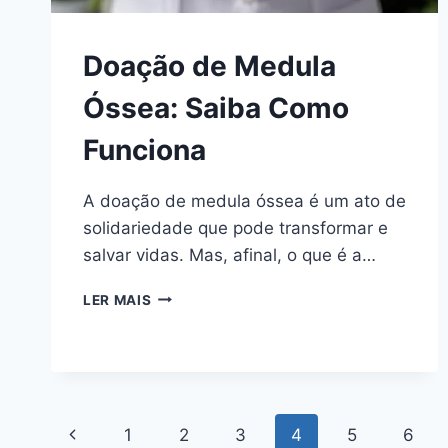
Doação de Medula
Óssea: Saiba Como
Funciona
A doação de medula óssea é um ato de
solidariedade que pode transformar e
salvar vidas. Mas, afinal, o que é a…
DOAÇÃO
LER MAIS
DE
MEDULA
ÓSSEA:
SAIBA
COMO
FUNCIONA
Navegação
Página
1
2
3
4
5
6