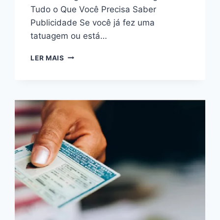
Tudo o Que Você Precisa Saber
Publicidade Se você já fez uma
tatuagem ou está…
COM
LER MAIS
TATUAGEM
PODE
DOAR
SANGUE?
ENTENDA
A
QUESTÃO